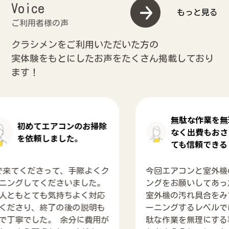
Voice
もっと見る
クラシメンをご利用いただいた方の
実体験をもとにしたお声をたくさん掲載しており
ます！
無駄な作業を無理にする事
ンのお掃除
なく出費もおさえられてと
た。
ても信頼できる
手際よくク
今回エアコンと室外機のクリーニ
いました。
ングをお願いしてあったのですが
ちよく対応
室外機の汚れ具合をみてまだクリ
後の説明も
ーニングするレベルではないと無
分に費用が
駄な作業を無理にする事なく出費